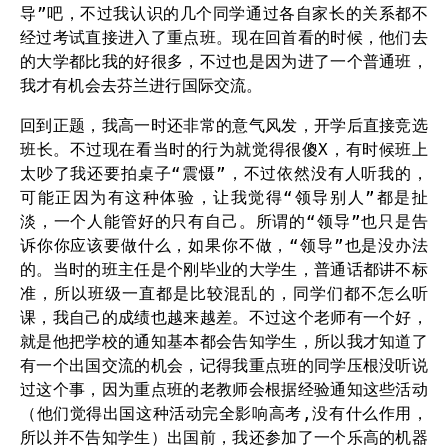
导”吧，不过我认识的几个同学通过各自家长的关系都不
经过考试直接进入了重点班。现在回首看的时候，他们去
的大学都比我的好很多，不过也是因为进了一个普通班，
我才有机会去芬兰进行国际交流。
回到正题，我高一时还非常的意气风发，开学后直接竞选
班长。不过现在看当时的行为就觉得很傻X，有时候班上
太吵了我还要拍桌子“震慑”，不过依然没有人听我的，
可能正因为有这种体验，让我觉得“领导别人”都是扯
淡，一个人能管好的只有自己。所谓的“领导”也只是告
诉你你应该要做什么，如果你不做，“领导”也是没办法
的。当时的班主任是个刚毕业的大学生，普通话都讲不标
准，所以班级一直都是比较混乱的，同学们都不怎么听
课，我自己的成绩也越来越差。不过这个老师有一个好，
就是他把学校的通知基本都会告知学生，所以我才知道了
有一个出国交流的机会，记得我重点班的同学压根没听说
过这个事，因为重点班的老教师会根据经验通知这些活动
（他们觉得出国这种活动完全影响高考,没有什么作用，
所以并不告知学生）出国前，我还参加了一个乐高的机器