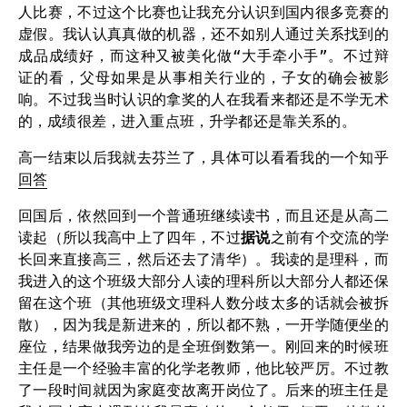
人比赛，不过这个比赛也让我充分认识到国内很多竞赛的
虚假。我认认真真做的机器，还不如别人通过关系找到的
成品成绩好，而这种又被美化做“大手牵小手”。不过辩
证的看，父母如果是从事相关行业的，子女的确会被影
响。不过我当时认识的拿奖的人在我看来都还是不学无术
的，成绩很差，进入重点班，升学都还是靠关系的。
高一结束以后我就去芬兰了，具体可以看看我的一个知乎
回答
回国后，依然回到一个普通班继续读书，而且还是从高二
读起（所以我高中上了四年，不过
据说
之前有个交流的学
长回来直接高三，然后还去了清华）。我读的是理科，而
我进入的这个班级大部分人读的理科所以大部分人都还保
留在这个班（其他班级文理科人数分歧太多的话就会被拆
散），因为我是新进来的，所以都不熟，一开学随便坐的
座位，结果做我旁边的是全班倒数第一。刚回来的时候班
主任是一个经验丰富的化学老教师，他比较严厉。不过教
了一段时间就因为家庭变故离开岗位了。后来的班主任是