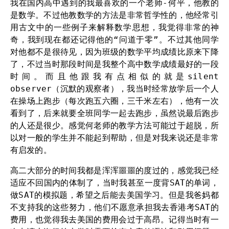
我在国内高中遇到的我最喜欢的一个老师-何平，他教的
是数学。不过他教数学的方法是非常哲学性的，他经常引
用古文中的一些例子来解释数学思想，我觉得非常的神
奇，我到现在都还记得他的“问道于零”。不过其他同学
对他都不是很待见，因为班级的数学平均成绩比原来下降
了，不过当时那段时间是我整个高中数学成绩最好的一段
时间。而且他跟我有点相似的就是silent
observer（沉默的观察者），我当时经常放学后一个人
在操场上跑步（每次跑五六圈，三千米左右），他有一次
看到了，后来就要全班同学一起去跑步，虽然说最后跑步
的人还是很少。感觉何老师的教学方法可能过于超脱，所
以对一般的学生并不能起到帮助，但是对我来说还是非常
有启发的。
高二大部分的时间我都是浑浑噩噩的度过的，感觉我已经
适应不回国内的体制了，当时我甚至一度背SAT的单词，
做SAT的模拟题，希望之后能去美国学习。但是我爸妈都
不支持我的这些努力，他们不愿意承担我去香港考SAT的
费用，也觉得我去美国的费用会过于高昂。记得当时有一