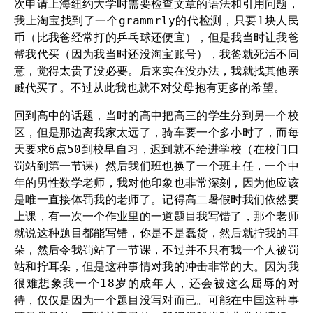
次申请上海纽约大学时需要检查文章的语法和引用问题，
我上淘宝找到了一个grammrly的代检测，只要1块人民
币（比我爸经常打的乒乓球还便宜），但是我当时让我爸
帮我代买（因为我当时还没淘宝账号），我爸就死活不同
意，觉得太贵了没必要。后来实在没办法，我就找其他亲
戚代买了。不过从此我也就不对父母抱有更多的希望。
回到高中的话题，当时的高中把高三的学生分到另一个校
区，但是那边离我家太远了，骑车要一个多小时了，而每
天要求6点50到校早自习，迟到就不给进学校（在校门口
罚站到第一节课）然后我们班也换了一个班主任，一个中
年的男性数学老师，我对他印象也非常深刻，因为他应该
是唯一直接体罚我的老师了。记得高二暑假时我们依然要
上课，有一次一个作业里的一道题目我写错了，那个老师
就说这种题目都能写错，你是不是蠢货，然后就拧我的耳
朵，然后令我罚站了一节课，不过并不只有我一个人被罚
站和拧耳朵，但是这种事情对我的冲击非常的大。因为我
很难想象我一个18岁的成年人，还会被这么屈辱的对
待，仅仅是因为一个题目没写对而已。可能在中国这种事