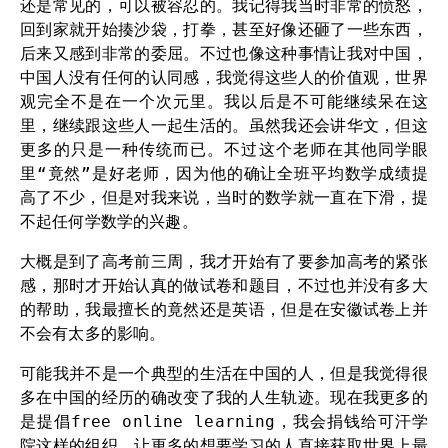
还是常见的，可以被容忍的。我记得我当时非常的愤怒，
回到家就开始揍沙袋，打拳，甚至好像还砸了一些东西，
后来又感到非常的委屈。不过也像这种事情让我对中国，
中国人没有任何的认同感，我觉得这些人的价值观，世界
观完全不是在一个次元里。我以后是不可能继续呆在这
里，继续跟这些人一起生活的。虽然我还会讲华文，但这
更多的只是一种传统而已。不过这个老师在其他同学眼
里“竟然”是好老师，因为他的确让全班平均数学成绩提
高了不少，但是对我来说，当时的数学就一直在下滑，提
不起任何学数学的兴趣。
大概是到了高考前三周，我才开始有了要参加高考的紧张
感，那时才开始认真的做试卷和题目，不过也并没有多大
的帮助，我最擅长的竟然还是英语，但是在安徽试卷上并
不会有太多的影响。
可能我并不是一个典型的生活在中国的人，但是我觉得很
多在中国的经历的确改变了我的人生轨迹。现在我更多的
是提倡free online learning，我会捐钱给可汗学
院这样的组织，让更多的想要学习的人直接获取世界上最